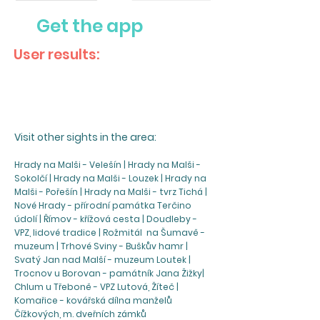
Get the app
User results:
Visit other sights in the area:
Hrady na Malši - Velešín | Hrady na Malši -
Sokolčí | Hrady na Malši - Louzek | Hrady na
Malši - Pořešín | Hrady na Malši - tvrz Tichá |
Nové Hrady - přírodní památka Terčino
údolí | Římov - křížová cesta | Doudleby -
VPZ, lidové tradice | Rožmitál na Šumavě -
muzeum | Trhové Sviny - Buškův hamr |
Svatý Jan nad Malší - muzeum Loutek |
Trocnov u Borovan - památník Jana Žižky|
Chlum u Třeboně - VPZ Lutová, Žíteč |
Komařice - kovářská dílna manželů
Čížkových, m. dveřních zámků