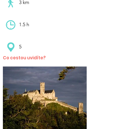
3 km
1.5 h
5
Co cestou uvidíte?