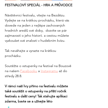
FESTIVALOVÝ SPECIÁL - HRA A PRŮVODCE
Návštěvnici festivalu, vítejte na Bezdězu. 
Vydejte se na krátkou procházku, která vás 
dovede na jeden z nejlépe zachovaných 
hradních areálů své doby,  dozvíte se pár 
zajímavostí o jeho historii. a cestou můžete 
vyzkoušet své znalosti v hudebním kvízu. 
Tak neváhejte a vyrazte na krátkou 
procházku.
Soutěžte o vstupenky na festival na Bouzově 
na našem 
Facebooku
 a 
Instagramu
 až do 
středy 28.8.
V rámci naší hry přímo na festivalu můžete 
také soutěžit o vstupenky na příští ročník 
festivalu a další ceny! Tak stahujte aplikaci 
zdarma, bavte se a užívejte léto