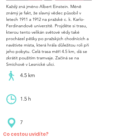
Každý zná jméno Albert Einstein. Méně 
známý je fakt, že slavný vědec působil v 
letech 1911 a 1912 na pražské c. k. Karlo-
Ferdinandově univerzitě. Projděte si trasu, 
kterou tento velikán světové vědy také 
procházel pěšky po pražských chodnících a 
navštivte místa, která hrála důležitou roli při 
jeho pobytu. Celá trasa měří 4.5 km, dá se 
zkrátit použitím tramvaje. Začíná se na 
Smíchově v Lesnické ulici.
4.5 km
1.5 h
7
Co cestou uvidíte?