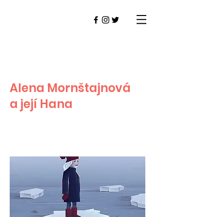
Alena Mornštajnová
a její Hana
VALAŠSKÉ MEZIŘÍČÍ