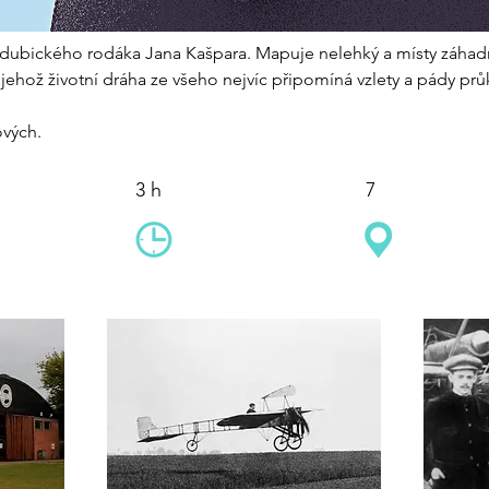
rdubického rodáka Jana Kašpara. Mapuje nelehký a místy záhadn
jehož životní dráha ze všeho nejvíc připomíná vzlety a pády pr
ových.
3 h
7