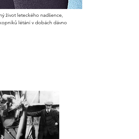
ý život leteckého nadšence, 
ůkopníků létání v dobách dávno 