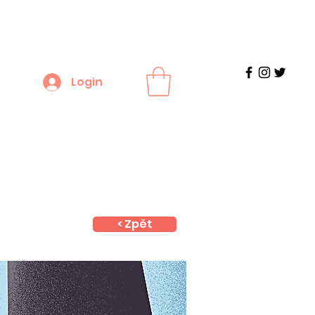
Login
< Zpět