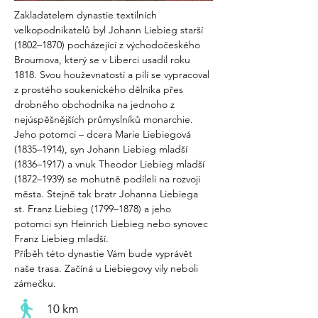
Zakladatelem dynastie textilních 
velkopodnikatelů byl Johann Liebieg starší 
(1802–1870) pocházející z východočeského 
Broumova, který se v Liberci usadil roku 
1818. Svou houževnatostí a pílí se vypracoval 
z prostého soukenického dělníka přes 
drobného obchodníka na jednoho z 
nejúspěšnějších průmyslníků monarchie. 
Jeho potomci – dcera Marie Liebiegová 
(1835–1914), syn Johann Liebieg mladší 
(1836–1917) a vnuk Theodor Liebieg mladší 
(1872–1939) se mohutně podíleli na rozvoji 
města. Stejně tak bratr Johanna Liebiega 
st. Franz Liebieg (1799–1878) a jeho 
potomci syn Heinrich Liebieg nebo synovec 
Franz Liebieg mladší.
Příběh této dynastie Vám bude vyprávět 
naše trasa. Začíná u Liebiegovy vily neboli 
zámečku.
10 km