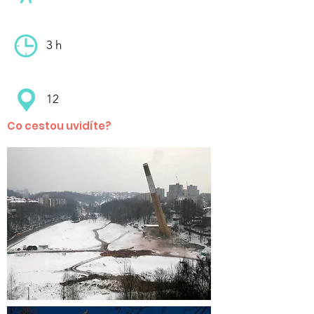
3 h
12
Co cestou uvidíte?