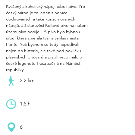
Kvašený alkoholický nápoj neboli pivo. Pro 
český národ je to jeden z nejvíce 
obdivovaných a také konzumovaných 
nápojů. Již starověcí Keltové pivo na našem 
území pivo popíjeli. A pivo bylo hybnou 
silou, která změnila tvář a věhlas města 
Plzně. Proč bychom se tedy nepodívali 
nejen do historie, ale také pod pokličku 
plzeňských pivovarů a zjistili něco málo o 
české legendě. Trasa začíná na Náměstí 
republiky.
2.2 km
1.5 h
6