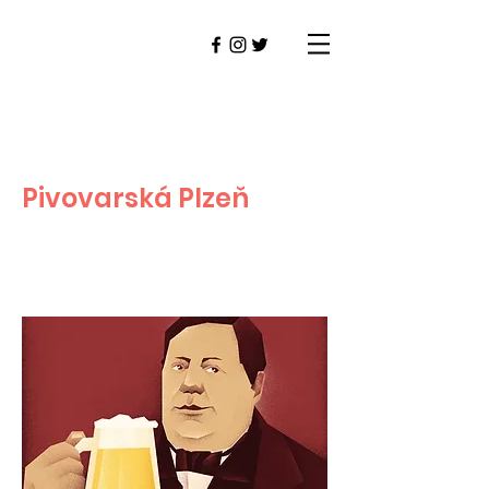
Pivovarská Plzeň
PLZEŇ