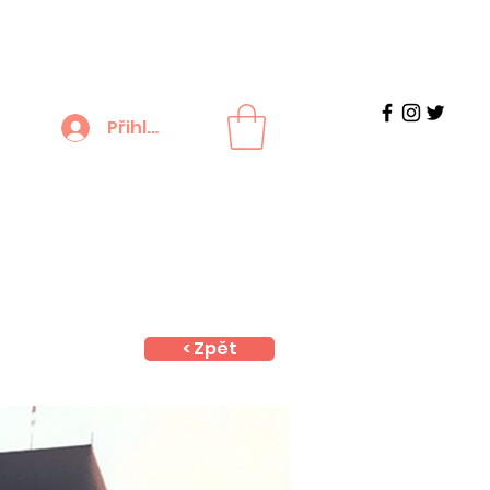
Přihlášení
< Zpět