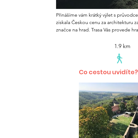
Přinášíme vám krátký výlet s průvodcem
získala Českou cenu za architekturu za
značce na hrad. Trasa Vás provede hrad
1.9 km
Co cestou uvidíte?