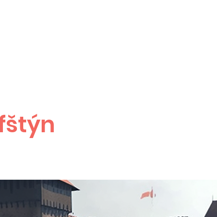
fštýn