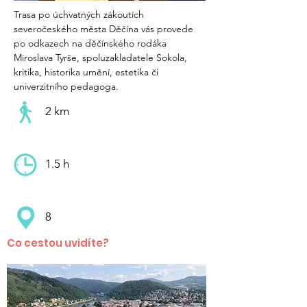
Trasa po úchvatných zákoutích 
severočeského města Děčína vás provede 
po odkazech na děčínského rodáka 
Miroslava Tyrše, spoluzakladatele Sokola, 
kritika, historika umění, estetika či 
univerzitního pedagoga.
2 km
1.5 h
8
Co cestou uvidíte?