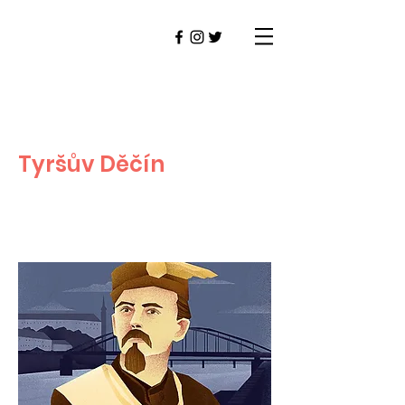
Tyršův Děčín
DĚČÍN