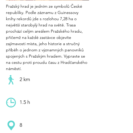
Pražský hrad je jedním ze symbolů České 
republiky. Podle záznamu z Guinessovy 
knihy rekordů jde s rozlohou 7,28 ha o 
největší starobylý hrad na světě. Trasa 
prochází celým areálem Pražského hradu, 
přičemž na každé zastávce objevíte 
zajímavosti místa, jeho historie a stručný 
příběh o jednom z významných panovníků 
spojených s Pražským hradem. Vypravte se 
na cestu proti proudu času z Hradčanského 
náměstí.
2 km
1.5 h
8