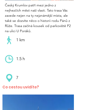
Český Krumlov patří mezi jedno z 
nejhezčích měst naší vlasti. Tato trasa Vás 
zavede nejen na ty nejznámější místa, ale 
také se dozvíte něco o historii rodu Pánů z 
Růže. Trasa začíná kousek od parkoviště P2 
na ulici U Poráků.
1 km
1.5 h
7
Co cestou uvidíte?