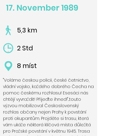
17. November 1989
5,3 km
2 Std
8 míst
"Voláme českou policii, české četnictvo,
vládní vojsko, každého dobrého Čecha na
pomoc českému rozhlasu! Esesáci nás
chtějí vyvraždit! Přijeďte ihned!"...touto
výzvou mobilizoval Československý
rozhlas občany nejen Prahy k povstání
proti okupantům. Projděte si trasu, která
vám ukáže některá klíčová místa důležitá
pro Pražské povstání v květnu 1945. Trasa