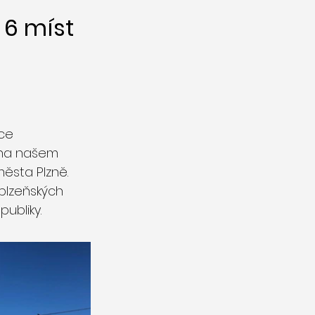
6 míst
íce
 na našem
města Plzně.
 plzeňských
ubliky.