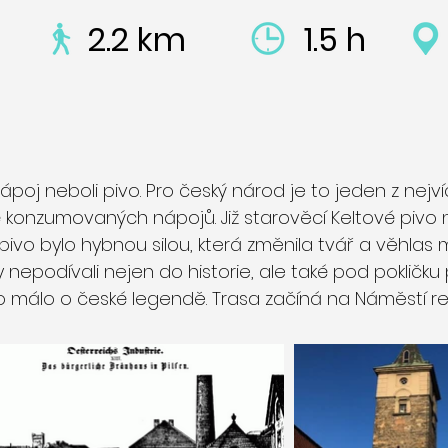
2.2 km
1.5 h
ápoj neboli pivo. Pro český národ je to jeden z nejv
 konzumovaných nápojů. Již starověcí Keltové pivo
A pivo bylo hybnou silou, která změnila tvář a věhlas 
nepodívali nejen do historie, ale také pod pokličku
ěco málo o české legendě. Trasa začíná na Náměstí rep