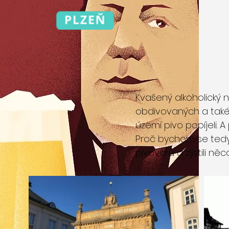
Kvašený alkoholický n
obdivovaných a také
území pivo popíjeli. 
Proč bychom se tedy 
pivovarů a zjistili n