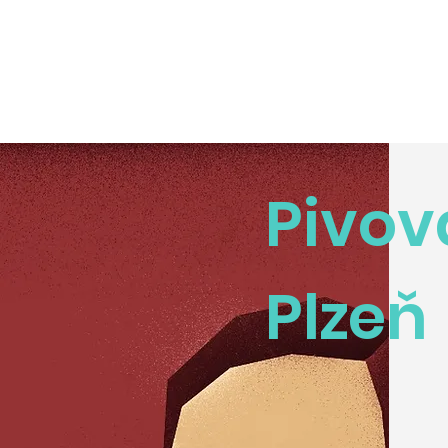
Pivov
Plzeň