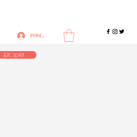
Přihlášení
&lt; zpět