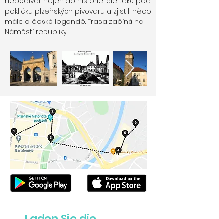
nepodívali nejen do historie, ale také pod
pokličku plzeňských pivovarů a zjistili něco
málo o české legendě. Trasa začíná na
Náměstí republiky.
Laden Sie die