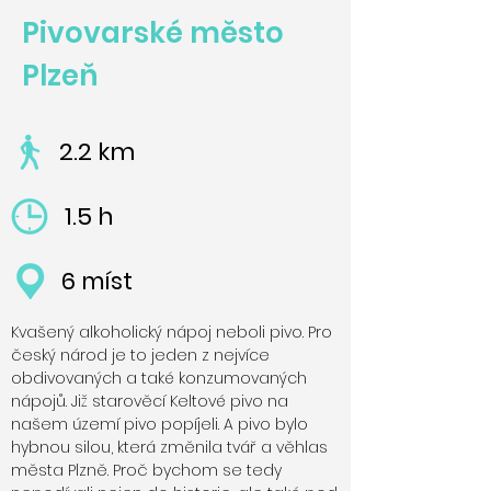
Pivovarské město
Plzeň
2.2 km
1.5 h
6 míst
Kvašený alkoholický nápoj neboli pivo. Pro
český národ je to jeden z nejvíce
obdivovaných a také konzumovaných
nápojů. Již starověcí Keltové pivo na
našem území pivo popíjeli. A pivo bylo
hybnou silou, která změnila tvář a věhlas
města Plzně. Proč bychom se tedy