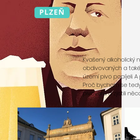
Kvašený alkoholický n
obdivovaných a také
území pivo popíjeli. 
Proč bychom se tedy 
pivovarů a zjistili n