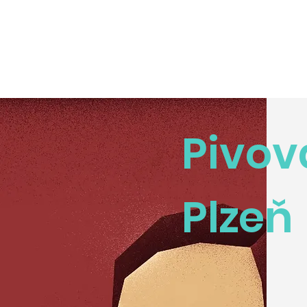
Pivov
Plzeň