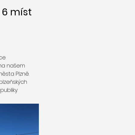
6 míst
íce
 na našem
města Plzně.
 plzeňských
ubliky.