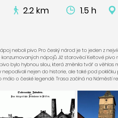
2.2 km
1.5 h
ápoj neboli pivo. Pro český národ je to jeden z nejv
 konzumovaných nápojů. Již starověcí Keltové pivo
A pivo bylo hybnou silou, která změnila tvář a věhlas 
nepodívali nejen do historie, ale také pod pokličku
ěco málo o české legendě. Trasa začíná na Náměstí rep