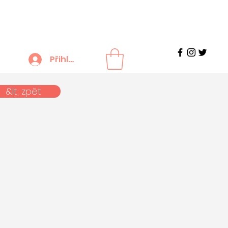
Přihlášení
&lt; zpět