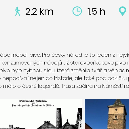
2.2 km
1.5 h
ápoj neboli pivo. Pro český národ je to jeden z nejv
 konzumovaných nápojů. Již starověcí Keltové pivo
A pivo bylo hybnou silou, která změnila tvář a věhlas 
nepodívali nejen do historie, ale také pod pokličku
ěco málo o české legendě. Trasa začíná na Náměstí rep