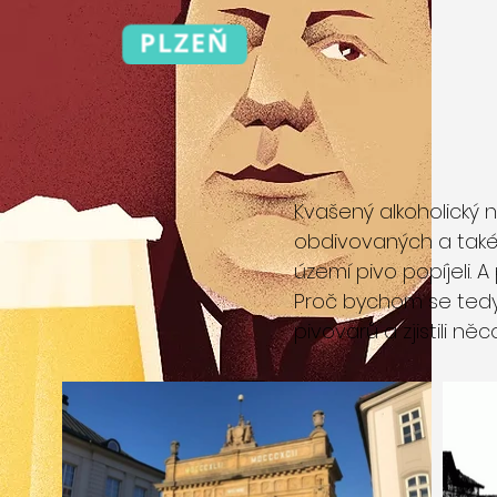
Kvašený alkoholický n
obdivovaných a také
území pivo popíjeli. 
Proč bychom se tedy 
pivovarů a zjistili n