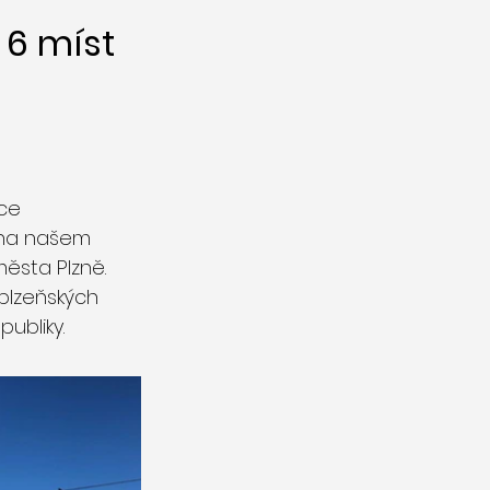
6 míst
íce
 na našem
města Plzně.
 plzeňských
ubliky.