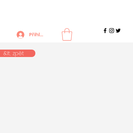
Přihlášení
&lt; zpět