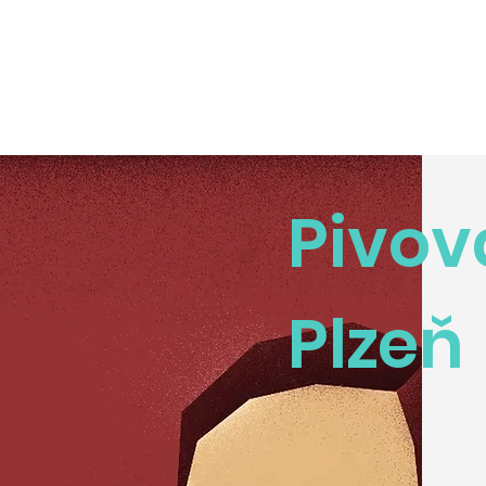
Pivov
Plzeň