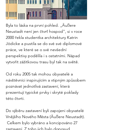
Byla to láska na první pohled. „Äußere 
Neustadt není jen čtvrť hospod", si v roce 
2000 řekla studentka architektury Katrin 
Jödicke a pustila se do své své diplomové 
práce, ve které se o své nevšední 
perspektivy podělila i s ostatními. Nápad 
vytvořit zážitkovou trasu byl tak na světě.
Od roku 2005 tak mohou obyvatelé a 
návštěvníci inspirujícím a vtipným způsobem 
poznávat jednotlivá zastavení, která 
prezentují typické prvky i skryté poklady 
této čtvrti.
Do výběru zastavení byli zapojeni obyvatelé 
Vnějšího Nového Města (Äußere Neustadt). 
 Celkem bylo vybráno a koncipováno 27 
zastavení. Z toho jich bylo doposud 