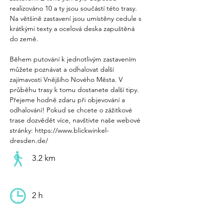
realizováno 10 a ty jsou součástí této trasy. 
Na většině zastavení jsou umístěny cedule s 
krátkými texty a ocelová deska zapuštěná 
do země.
Během putování k jednotlivým zastavením  
můžete poznávat a odhalovat další 
zajímavosti Vnějšího Nového Města. V 
průběhu trasy k tomu dostanete další tipy. 
Přejeme hodně zdaru při objevování a 
odhalování! Pokud se chcete o zážitkové 
trase dozvědět více, navštivte naše webové 
stránky: https://www.blickwinkel-
dresden.de/
3.2 km
2 h