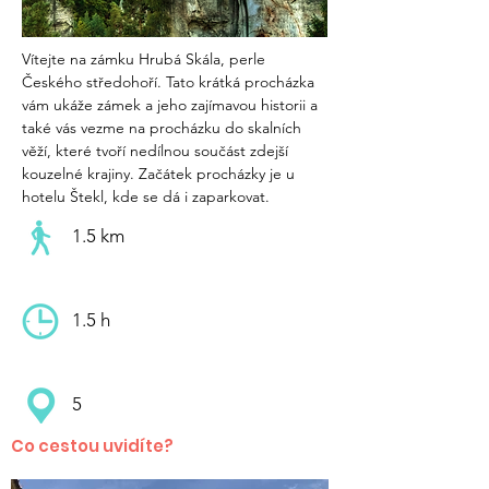
Vítejte na zámku Hrubá Skála, perle 
Českého středohoří. Tato krátká procházka 
vám ukáže zámek a jeho zajímavou historii a 
také vás vezme na procházku do skalních 
věží, které tvoří nedílnou součást zdejší 
kouzelné krajiny. Začátek procházky je u 
hotelu Štekl, kde se dá i zaparkovat.
1.5 km
1.5 h
5
Co cestou uvidíte?