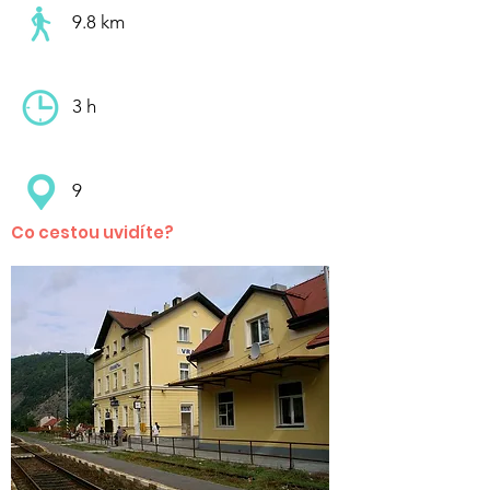
9.8 km
3 h
9
Co cestou uvidíte?