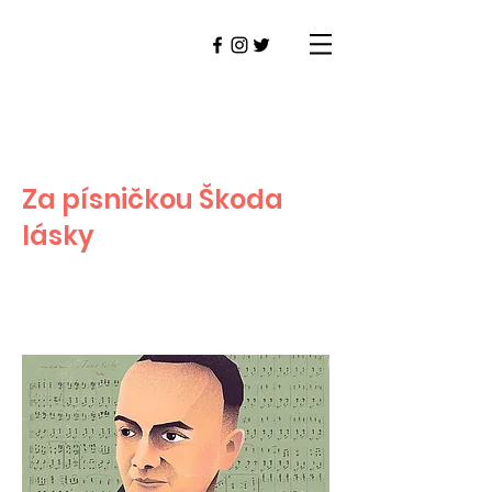
Za písničkou Škoda
lásky
VRANÉ nad VLTAVOU