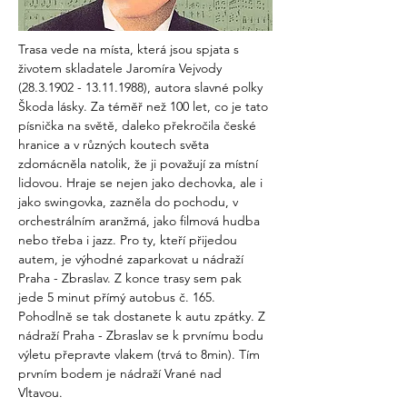
Trasa vede na místa, která jsou spjata s 
životem skladatele Jaromíra Vejvody 
(28.3.1902 - 13.11.1988), autora slavné polky 
Škoda lásky. Za téměř než 100 let, co je tato 
písnička na světě, daleko překročila české 
hranice a v různých koutech světa 
zdomácněla natolik, že ji považují za místní 
lidovou. Hraje se nejen jako dechovka, ale i 
jako swingovka, zazněla do pochodu, v 
orchestrálním aranžmá, jako filmová hudba 
nebo třeba i jazz. Pro ty, kteří přijedou 
autem, je výhodné zaparkovat u nádraží 
Praha - Zbraslav. Z konce trasy sem pak 
jede 5 minut přímý autobus č. 165. 
Pohodlně se tak dostanete k autu zpátky. Z 
nádraží Praha - Zbraslav se k prvnímu bodu 
výletu přepravte vlakem (trvá to 8min). Tím 
prvním bodem je nádraží Vrané nad 
Vltavou. 