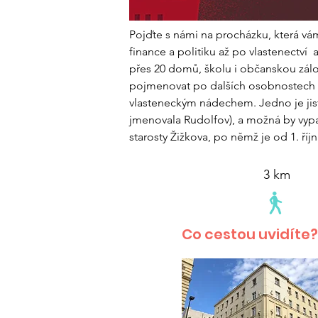
Pojďte s námi na procházku, která vám
finance a politiku až po vlastenectví 
přes 20 domů, školu i občanskou zálo
pojmenovat po dalších osobnostech spo
vlasteneckým nádechem. Jedno je jisté
jmenovala Rudolfov), a možná by vypa
starosty Žižkova, po němž je od 1. ří
3 km
Co cestou uvidíte?