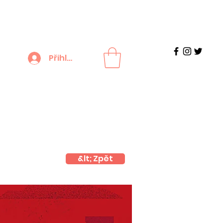
Přihlášení
&lt; Zpět