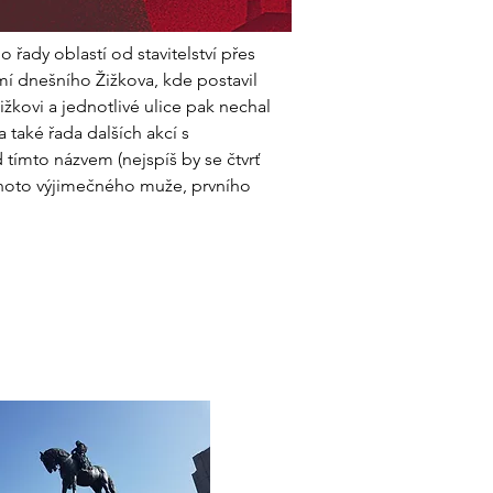
řady oblastí od stavitelství přes 
emí dnešního Žižkova, kde postavil 
kovi a jednotlivé ulice pak nechal 
také řada dalších akcí s 
tímto názvem (nejspíš by se čtvrť 
ohoto výjimečného muže, prvního 