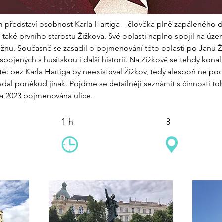
 představí osobnost Karla Hartiga – člověka plně zapáleného do 
 a také prvního starostu Žižkova. Své oblasti naplno spojil na úz
žnu. Současně se zasadil o pojmenování této oblasti po Janu Žiž
jených s husitskou i další historií. Na Žižkově se tehdy konala 
: bez Karla Hartiga by neexistoval Žižkov, tedy alespoň ne pod 
dal poněkud jinak. Pojďme se detailněji seznámit s činností t
jna 2023 pojmenována ulice.
1 h
8