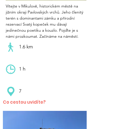
Vítejte v Mikulově, historickém městě na 
jižním okraji Pavlovských vrchů. Jeho členitý 
terén s dominantami zámku a přírodní 
rezervací Svatý kopeček mu dávají 
jedinečnou poetiku a kouzlo. Pojďte je s 
námi prozkoumat. Začínáme na náměstí.
1.6 km
1 h
7
Co cestou uvidíte?