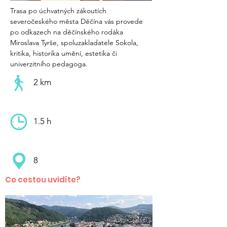
Trasa po úchvatných zákoutích 
severočeského města Děčína vás provede 
po odkazech na děčínského rodáka 
Miroslava Tyrše, spoluzakladatele Sokola, 
kritika, historika umění, estetika či 
univerzitního pedagoga.
2 km
1.5 h
8
Co cestou uvidíte?