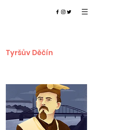
Tyršův Děčín
DĚČÍN