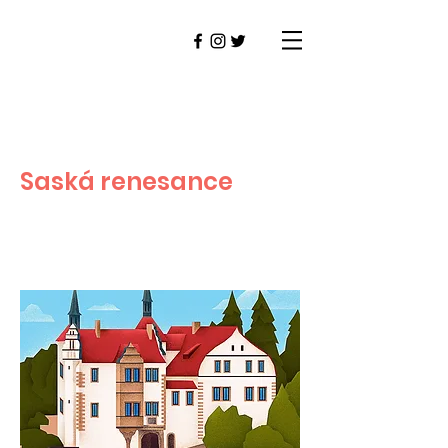
Saská renesance
BENEŠOV n. PLOUČNICÍ