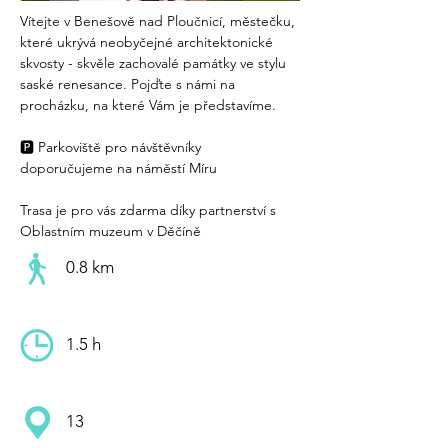
Vítejte v Benešově nad Ploučnicí, městečku, 
které ukrývá neobyčejné architektonické 
skvosty - skvěle zachovalé památky ve stylu 
saské renesance. Pojďte s námi na 
procházku, na které Vám je představíme.
🅿️ Parkoviště pro návštěvníky 
doporučujeme na náměstí Míru
Trasa je pro vás zdarma díky partnerství s 
Oblastním muzeum v Děčíně
0.8 km
1.5 h
13