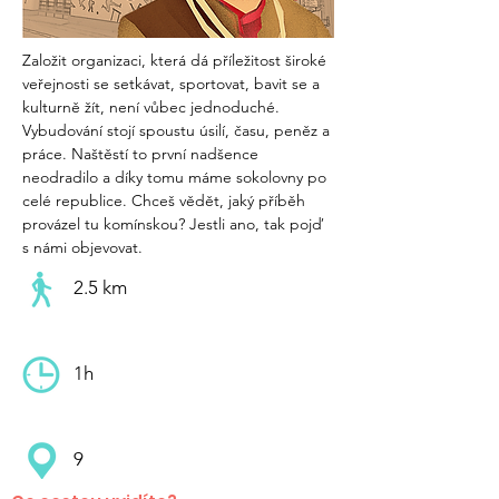
Založit organizaci, která dá příležitost široké 
veřejnosti se setkávat, sportovat, bavit se a 
kulturně žít, není vůbec jednoduché. 
Vybudování stojí spoustu úsilí, času, peněz a 
práce. Naštěstí to první nadšence 
neodradilo a díky tomu máme sokolovny po 
celé republice. Chceš vědět, jaký příběh 
provázel tu komínskou? Jestli ano, tak pojď 
s námi objevovat.
2.5 km
1h
9