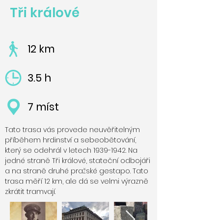
Tři králové
12 km
3.5 h
7 míst
Tato trasa vás provede neuvěřitelným
příběhem hrdinství a sebeobětování,
který se odehrál v letech
1939-1942
. Na
jedné straně Tři králové, stateční odbojáři
a na straně druhé pražské gestapo. Tato
trasa měří 12 km, ale dá se velmi výrazně
zkrátit tramvají.