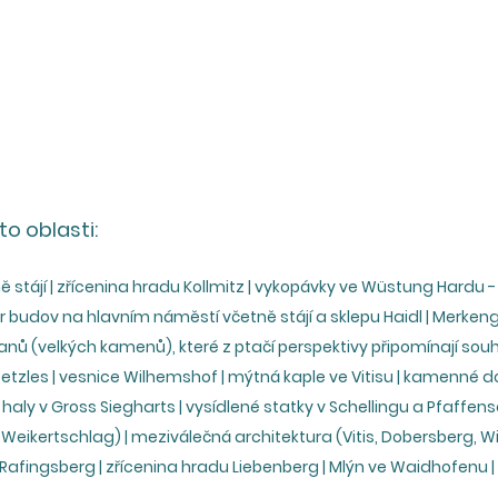
to oblasti:
ě stájí | zřícenina hradu Kollmitz | vykopávky ve Wüstung Hardu - v
r budov na hlavním náměstí včetně stájí a sklepu Haidl | Merken
lanů (velkých kamenů), které z ptačí perspektivy připomínají souh
etzles | vesnice Wilhemshof | mýtná kaple ve Vitisu | kamenné d
aly v Gross Siegharts | vysídlené statky v Schellingu a Pfaffensc
eikertschlag) | meziválečná architektura (Vitis, Dobersberg, Win
a Rafingsberg | zřícenina hradu Liebenberg | Mlýn ve Waidhofenu