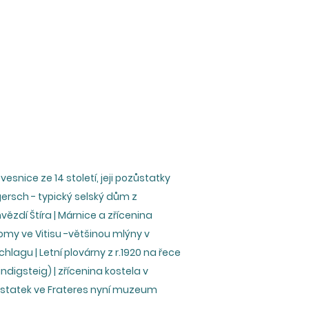
esnice ze 14 století, jeji pozůstatky
gersch - typický selský dům z
vězdí Štíra | Márnice a zřícenina
omy ve Vitisu -většinou mlýny v
hlagu | Letní plovárny z r.1920 na řece
digsteig) | zřícenina kostela v
 | statek ve Frateres nyní muzeum