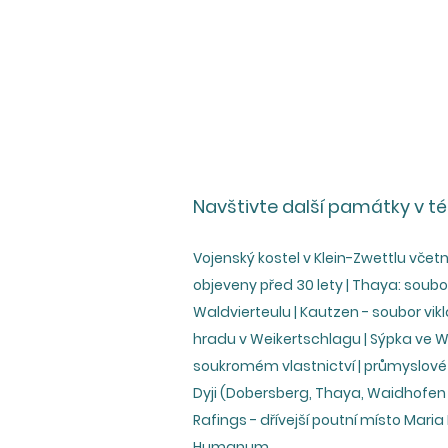
Navštivte další památky v té
Vojenský kostel v Klein-Zwettlu včetn
objeveny před 30 lety | Thaya: soubo
Waldvierteulu | Kautzen - soubor vik
hradu v Weikertschlagu | Sýpka ve W
soukromém vlastnictví | průmyslové h
Dyji (Dobersberg, Thaya, Waidhofen W
Rafings - dřívejší poutní místo Mari
Humanum