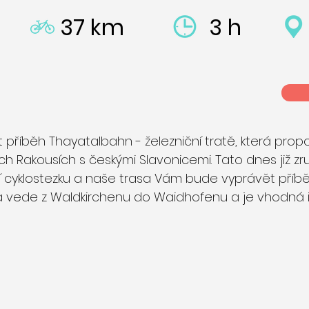
37 km
3 h
 příběh Thayatalbahn - železniční tratě, která prop
h Rakousích s českými Slavonicemi. Tato dnes již zr
í cyklostezku a naše trasa Vám bude vyprávět příběh
. Trasa vede z Waldkirchenu do Waidhofenu a je vhodná 