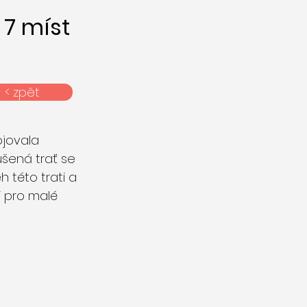
7 míst
< zpět
ojovala
ušená trať se
 této trati a
i pro malé