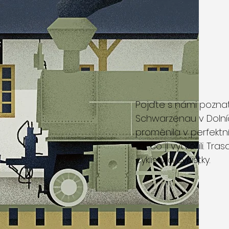
Pojďte s námi poznat
Schwarzenau v Dolníc
proměnila v perfektn
lidí, co ji vytvořili
cyklisty a cyklistky.