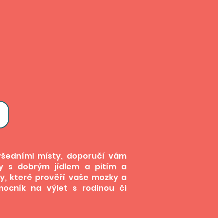
šedními místy, doporučí vám
ky s dobrým jídlem a pitím
a
ky, které prověří vaše mozky a
omocník na výlet s rodinou
či