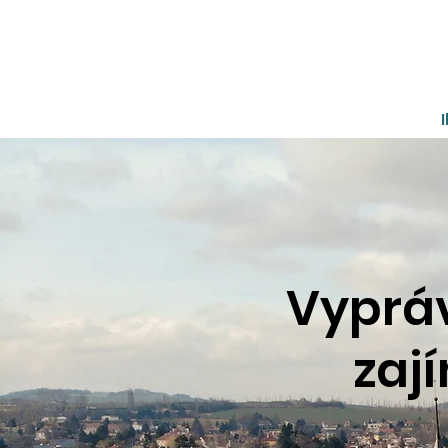
Vyprá
zaj