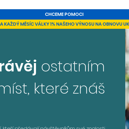
CHCEME POMOCI
A KAŽDÝ MĚSÍC VÁLKY 1% NAŠEHO VÝNOSU NA OBNOVU U
rávěj
ostatním
míst, které znáš
í, kteří předávají návštěvníkům své znalosti