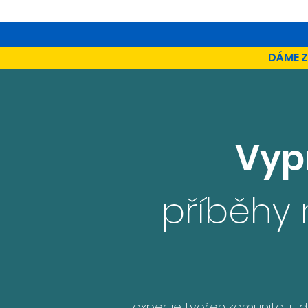
DÁME Z
Vyp
příběhy 
Loxper je tvořen komunitou lid