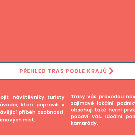
PŘEHLED TRAS PODLE KRAJŮ
Trasy vás provedou nev
ojit návštěvníky, turisty
zajímavé lokální podni
vodci, kteří připravili
v
obsahují také herní prv
ávějící příběh osobností,
pobaví vás. Ideální p
jímavých míst.
kamarády.