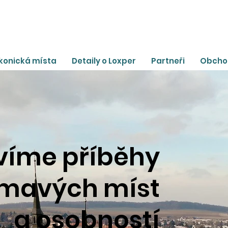
Ikonická místa
Detaily o Loxper
Partneři
Obcho
víme příběhy
ímavých míst
a osobností