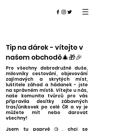
Tip na dárek - vítejte v
našem obchodě🎄🎁🎉
Pro všechny dobrodružné duše,
milovníky cestování, objevování
zajímavých a skrytých míst,
luštitele záhad a hádanek - jste
na správném místě. Vítejte u nás,
naše komunita tvůrců pro vás
připravila desítky zábavných
tras/únikovek po celé ČR a vy je
můžete mít nebo darovat
všechny!
Jsem tu poprvé🧐, c
hci se