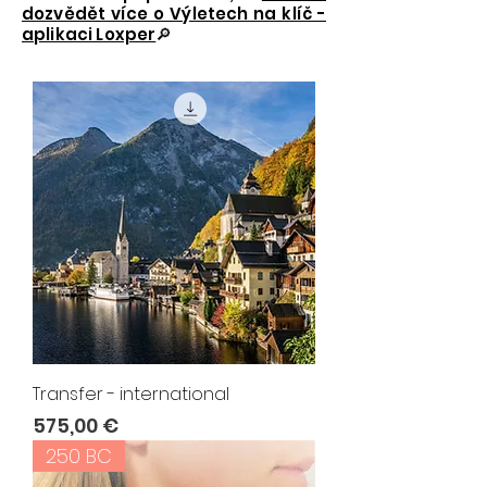
dozvědět více o Výletech na klíč -
aplikaci Loxper
🔎
Transfer - international
Cena
575,00 €
250 BC