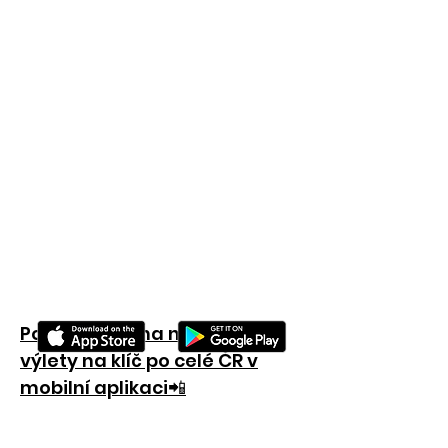
Podívejte se na naše hry a
výlety na klíč po celé ČR v
mobilní aplikaci📲
Naši nabídku najdete také u