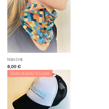
Nákrčník
Cena
6,00 €
Sběratelský kousek