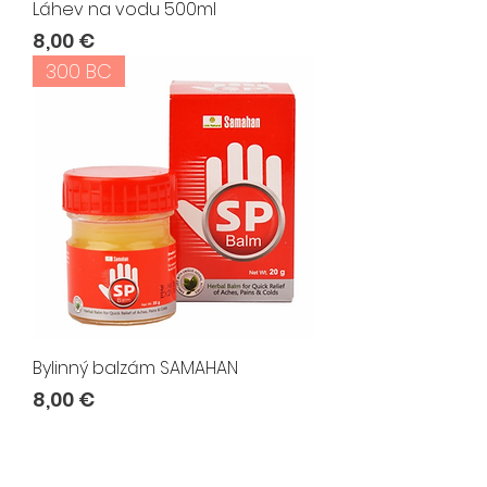
Láhev na vodu 500ml
Cena
8,00 €
300 BC
Bylinný balzám SAMAHAN
Cena
8,00 €