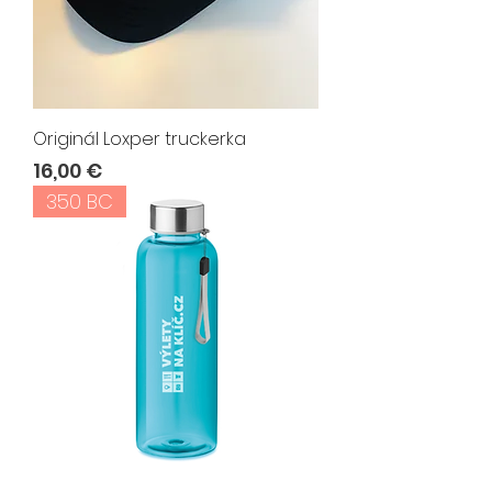
Originál Loxper truckerka
Cena
16,00 €
350 BC