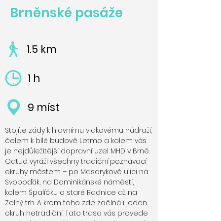
Brněnské pasáže
1.5 km
1 h
9 míst
Stojíte zády k hlavnímu vlakovému nádraží,
čelem k bílé budově Letmo a kolem vás
je nejdůležitější dopravní uzel MHD v Brně.
Odtud vyráží všechny tradiční poznávací
okruhy městem – po Masarykově ulici na
Svoboďák, na Dominikánské náměstí,
kolem Špalíčku a staré Radnice až na
Zelný trh. A krom toho zde začíná i jeden
okruh netradiční. Tato trasa vás provede