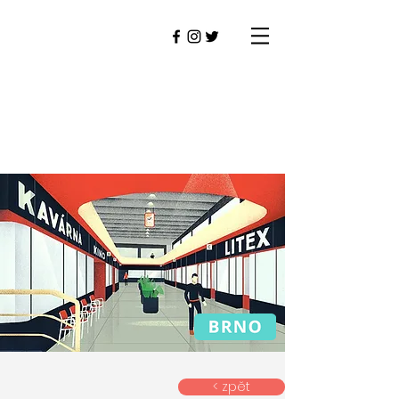
< zpět