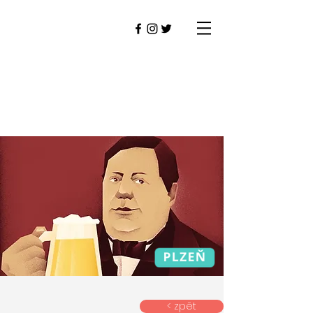
< zpět