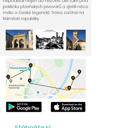
nepodívali nejen do historie, ale také pod
pokličku plzeňských pivovarů a zjistili něco
málo o české legendě. Trasa začíná na
Náměstí republiky.
Stáhněte si