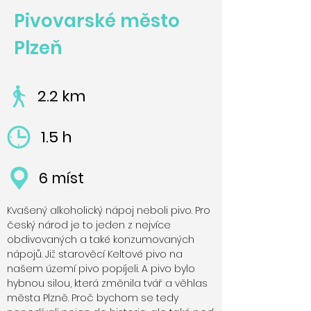
Pivovarské město
Plzeň
2.2 km
1.5 h
6 míst
Kvašený alkoholický nápoj neboli pivo. Pro
český národ je to jeden z nejvíce
obdivovaných a také konzumovaných
nápojů. Již starověcí Keltové pivo na
našem území pivo popíjeli. A pivo bylo
hybnou silou, která změnila tvář a věhlas
města Plzně. Proč bychom se tedy