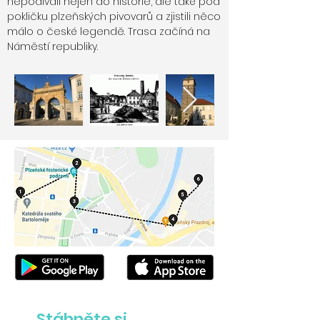
nepodívali nejen do historie, ale také pod
pokličku plzeňských pivovarů a zjistili něco
málo o české legendě. Trasa začíná na
Náměstí republiky.
Stáhněte si