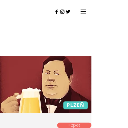
< zpět