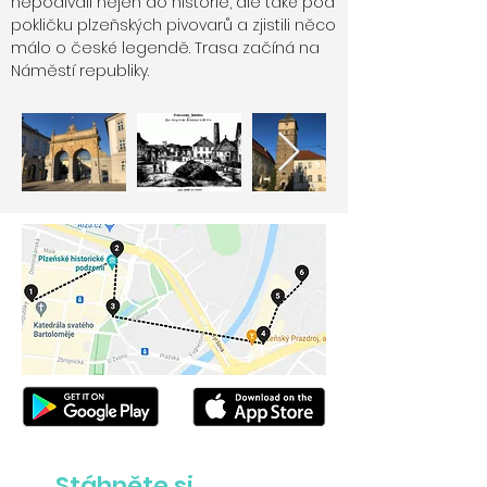
nepodívali nejen do historie, ale také pod
pokličku plzeňských pivovarů a zjistili něco
málo o české legendě. Trasa začíná na
Náměstí republiky.
Stáhněte si