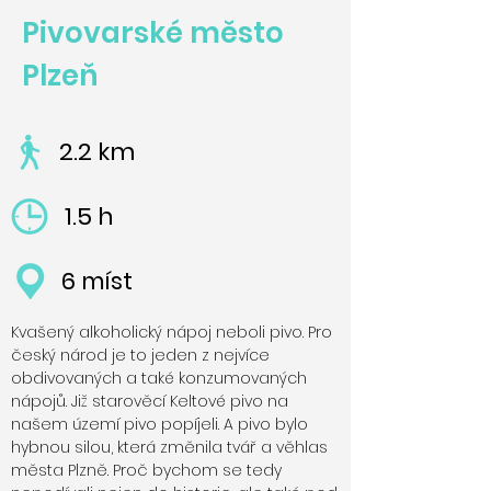
Pivovarské město
Plzeň
2.2 km
1.5 h
6 míst
Kvašený alkoholický nápoj neboli pivo. Pro
český národ je to jeden z nejvíce
obdivovaných a také konzumovaných
nápojů. Již starověcí Keltové pivo na
našem území pivo popíjeli. A pivo bylo
hybnou silou, která změnila tvář a věhlas
města Plzně. Proč bychom se tedy