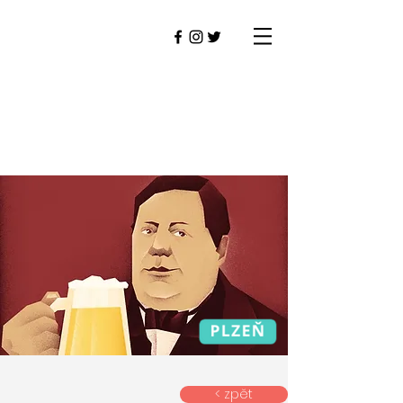
< zpět