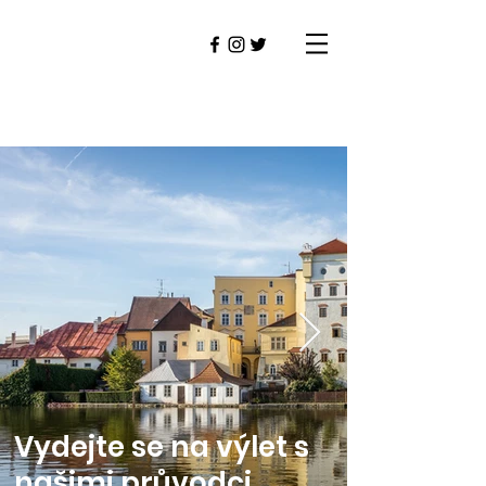
Vydejte se na výlet
s
našimi průvodci