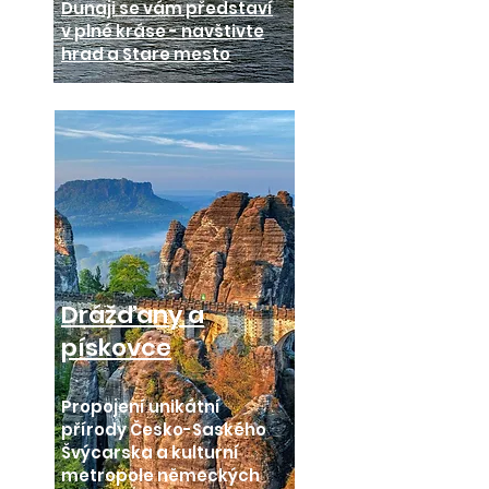
Dunaji se vám představí
v plné kráse - navštivte
hrad a Stare mesto
Drážďany a
pískovce
Propojení unikátní
přírody Česko-Saského
Švýcarska a kulturní
metropole německých