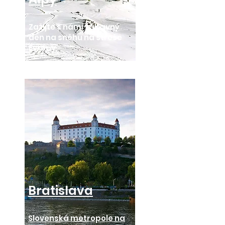
Zažijte s námi zábavný
den na sněhu na střeše
Evropy.
Bratislava
Slovenská metropole na