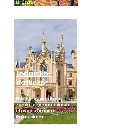
Drážďan
Lednicko-
Valticko
Nádherný areál plný
zámků a romantických
staveb u hranic s
Rakouskem