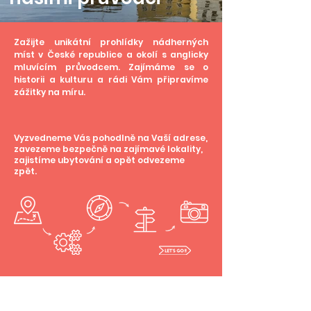
Zažijte unikátní prohlídky nádherných
míst v České republice a okolí s anglicky
mluvícím průvodcem. Zajímáme se o
historii a kulturu a rádi Vám připravíme
zážitky na míru.
Vyzvedneme Vás pohodlně na Vaší adrese,
zavezeme bezpečně na zajímavé lokality,
zajistíme ubytování a opět odvezeme
zpět.
Transfery: Praha | Vídeň | Český