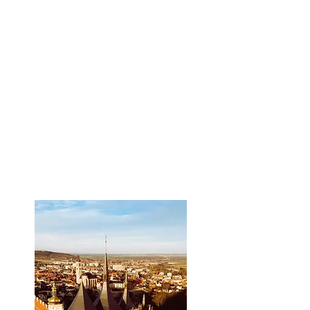
Krumlov | Budapešť | Brno | Karlovy
Vary | Salzburg | Hallstatt | Mnichov a
další
Prohlídky: Praha | Český Krumlov |
Kutná Hora | Brno | Vídeň | Bratislava |
Budapešť a další