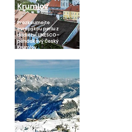
Krumlov
Prozkoumejte
evropskou perlu z
dědictví UNESCO -
pohádkový Český
Krumlov.
Alpy