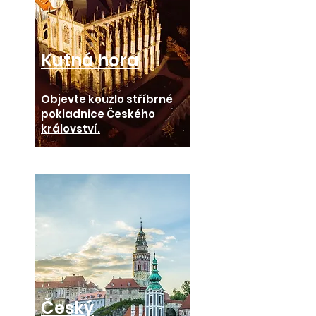
Kutná hora
Objevte kouzlo stříbrné
pokladnice Českého
království.
Vyberte si výlet
Český